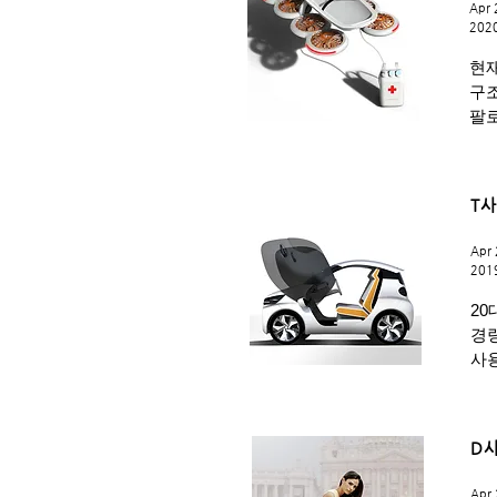
Apr 
2020
현
구
팔로
T
Apr 
201
2
경
사
D
Apr 