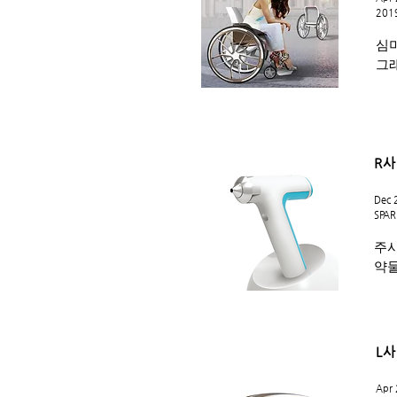
2019
심
그
R사
Dec 
SPAR
주사
약물
L사
Apr 