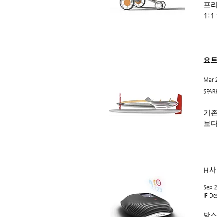
프리
1:1
요트
Mar 
SPAR
기존
보다
H사
Sep 
IF D
박스