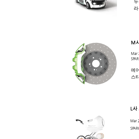
누
라
M사
Mar 
SPAR
에어
스타
L사
Mar 
SPAR