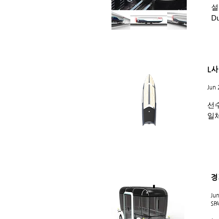
설
D
L사
Jun 
선
일체
경
Ju
SP