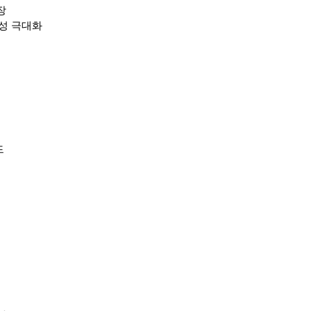
거장
효율성 극대화
드