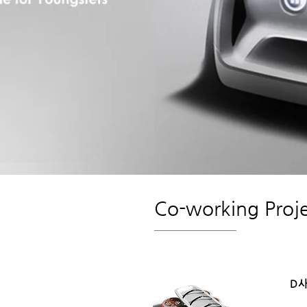
Co-working Proj
D사