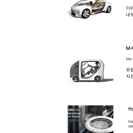
미
내
M사
Mar 
유
자
H
Ma
SP